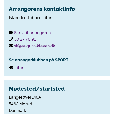
Arrangørens kontaktinfo
Islænderklubben Litur
Skriv til arrangøren
30 27 76 91
sif@august-kleven.dk
Se arrangørklubben på SPORTI
Litur
Mødested/startsted
Langesøvej 146A
5462 Morud
Danmark