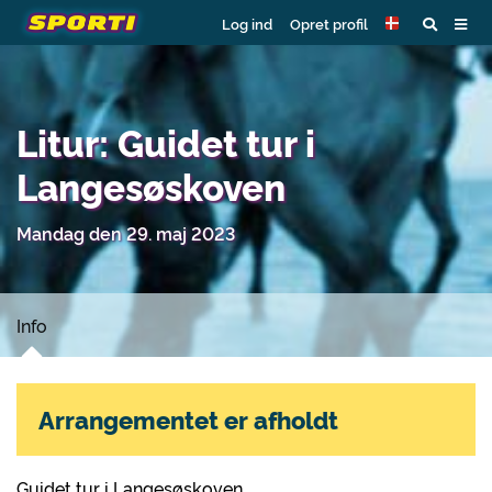
Log ind
Opret profil
Litur: Guidet tur i
Langesøskoven
Mandag den 29. maj 2023
Info
Arrangementet er afholdt
Guidet tur i Langesøskoven.