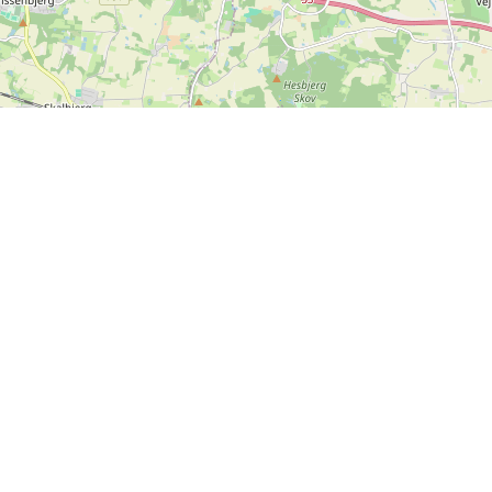
Leaflet
| ©
OpenStreetMap contributors
Kontakt os
SPORTI I/S
CVR nr. 31140439
Bygmarksvej 6
DK-2605 Brøndby