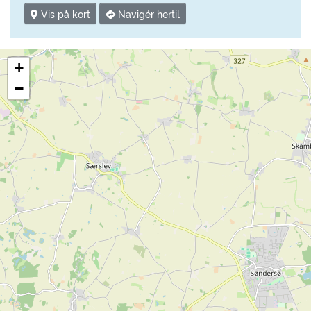
Vis på kort
Navigér hertil
+
−