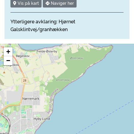
Vis på kart
Naviger her
Ytterligere avklaring: Hjørnet
Galsklintvej/granhækken
+
−