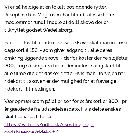
Vi er så heldige at en lokalt bosiddende rytter,
Josephine Riis Mogensen, har tilbudt af vise Liturs
medlemmer rundt i nogle af de 11 skove der er
tilknyttet godset Wedellsborg.
For at få lov til at ride i godsets skove skal man indløse
dagskort á 150, - som giver adgang til alle deres
omkring liggende skove, - derfor koster denne sløjfetur
200, - og så sørger vi for at der indløses dagskort til
alle tilmeldte der ønsker dette. Hvis man i forvejen har
ridekort til skoven er der mulighed for at fravælge
ridekort i tilmeldingen.
Vær opmærksom på at prisen for et årskort er 800,- pr
år gældende fra udstedelsesdato. Hvis dette ønskes
skal I selv bestille på
https://wefri.dk/udforsk/skovbrug-og-
godsbraende/ridekort/