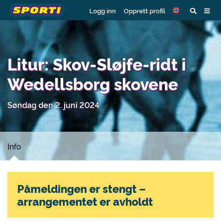
Logg inn
Opprett profil
Litur: Skov-Sløjfe-ridt i
Wedellsborg skovene
Søndag den 2. juni 2024
Info
Påmeldingen er stengt –
arrangementet er avholdt