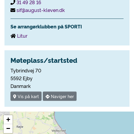
31 49 28 16
sif@august-kleven.dk
Se arrangørklubben på SPORTI
Litur
Møteplass/startsted
Tybrindvej 70
5592 Ejby
Danmark
Vis på kart
Naviger her
+
−