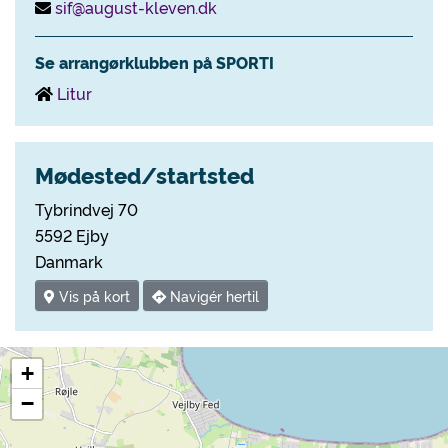
sif@august-kleven.dk
Se arrangørklubben på SPORTI
Litur
Mødested/startsted
Tybrindvej 70
5592 Ejby
Danmark
Vis på kort
Navigér hertil
+
−