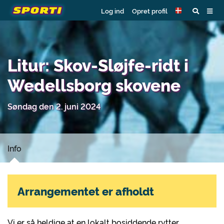
Log ind
Opret profil
Litur: Skov-Sløjfe-ridt i
Wedellsborg skovene
Søndag den 2. juni 2024
Info
Arrangementet er afholdt
Vi er så heldige at en lokalt bosiddende rytter,