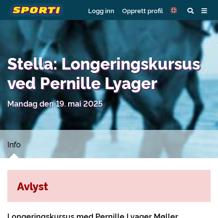
Logg inn
Opprett profil
Stella: Longeringskursus
ved Pernille Lyager
Mandag den 19. mai 2025
Info
Avlyst
Longeringskursus med Pernille Lyager Møller