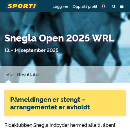
Logg inn
Opprett profil
Snegla Open 2025 WRL
13. - 14. september 2025
Info
Resultater
Påmeldingen er stengt –
arrangementet er avholdt
Rideklubben Snegla indbyder hermed alle til åbent