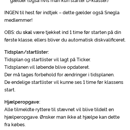
gælder (også hvis man kun starter D-klasser)
INGEN til hest før indtjek – dette gælder også Snegla
medlemmer!
OBS: du
skal
være tjekket ind 1 time før starten på din
første klasse, ellers bliver du automatisk diskvalificeret.
Tidsplan/startlister:
Tidsplan og startlister vil lagt på Ticker.
Tidsplanen vil løbende blive opdateret.
Der må tages forbehold for ændringer i tidsplanen.
De endelige startlister vil kunne ses 1 time før klassens
start.
Hjælperopgave:
Alle tilmeldte ryttere til stævnet vil blive tildelt en
hjælperopgave. Ønsker man ikke at hjælpe kan dette
fra købes.