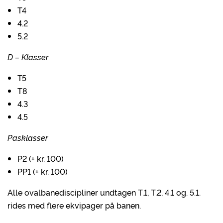
T4
4.2
5.2
D – Klasser
T5
T8
4.3
4.5
Pasklasser
P2 (+ kr. 100)
PP1 (+ kr. 100)
Alle ovalbanediscipliner undtagen T.1, T.2, 4.1 og. 5.1.
rides med flere ekvipager på banen.