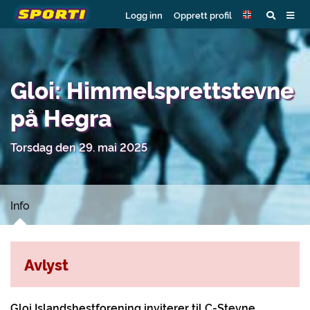
Logg inn
Opprett profil
Gloi: Himmelsprettstevne
på Hegra
Torsdag den 29. mai 2025
Info
Avlyst
Gloi Islandshestforening inviterer til C-Stevne