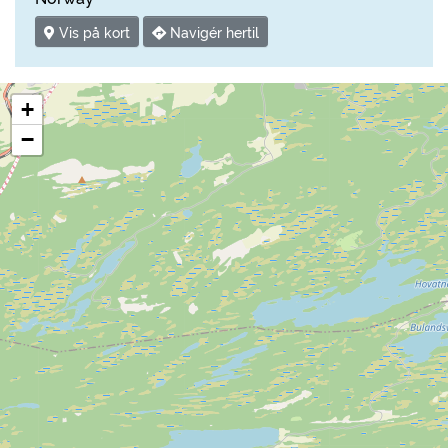
Vis på kort
Navigér hertil
+
−