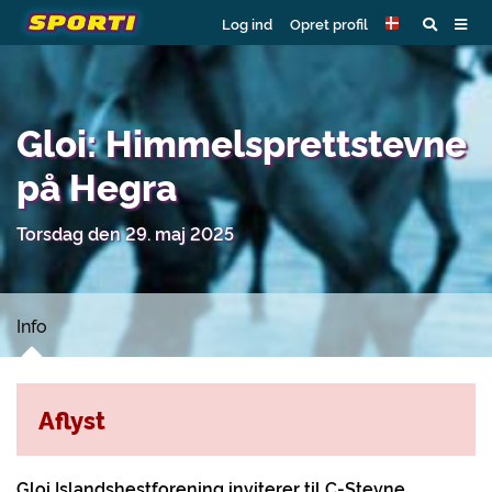
Log ind
Opret profil
Gloi: Himmelsprettstevne
på Hegra
Torsdag den 29. maj 2025
Info
Aflyst
Gloi Islandshestforening inviterer til C-Stevne