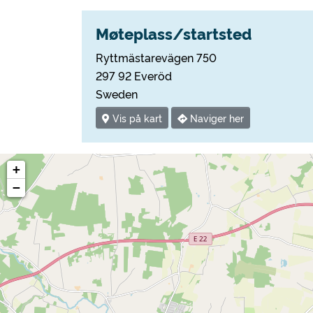
Møteplass/startsted
Ryttmästarevägen 750
297 92 Everöd
Sweden
Vis på kart
Naviger her
+
−