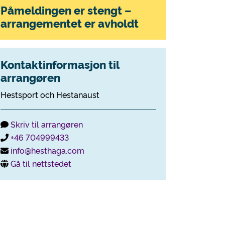
Påmeldingen er stengt –
arrangementet er avholdt
Kontaktinformasjon til
arrangøren
Hestsport och Hestanaust
Skriv til arrangøren
+46 704999433
info@hesthaga.com
Gå til nettstedet