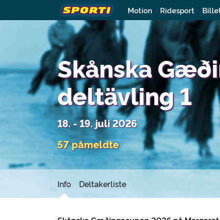
Motion
Ridesport
Bille
Skånska Gæð
deltävling 1
18. - 19. juli 2026
57 påmeldte
Info
Deltakerliste