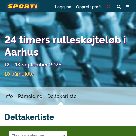
Logg inn
Opprett profil
24 timers rulleskøjteløb i
Aarhus
12. - 13. september 2026
10 påmeldte
Info
Påmelding
Deltakerliste
Deltakerliste
×