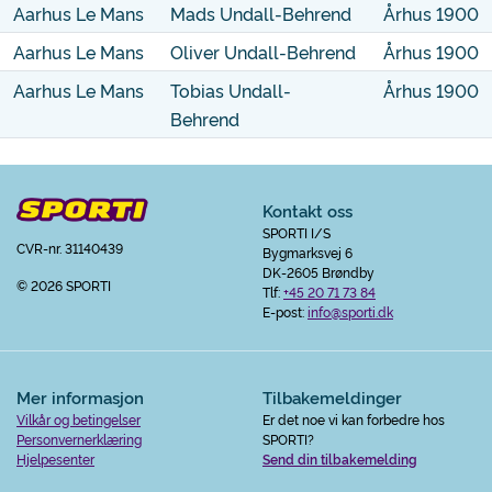
Aarhus Le Mans
Mads Undall-Behrend
Århus 1900
Aarhus Le Mans
Oliver Undall-Behrend
Århus 1900
Aarhus Le Mans
Tobias Undall-
Århus 1900
Behrend
Kontakt oss
SPORTI I/S
CVR-nr. 31140439
Bygmarksvej 6
DK-2605 Brøndby
© 2026 SPORTI
Tlf:
+45 20 71 73 84
E-post:
info@sporti.dk
Mer informasjon
Tilbakemeldinger
Vilkår og betingelser
Er det noe vi kan forbedre hos
Personvernerklæring
SPORTI?
Hjelpesenter
Send din tilbakemelding