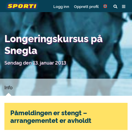
Logg inn
Opprett profil
Longeringskursus på
Snegla
Søndag den 13. januar 2013
Info
Påmeldingen er stengt –
arrangementet er avholdt