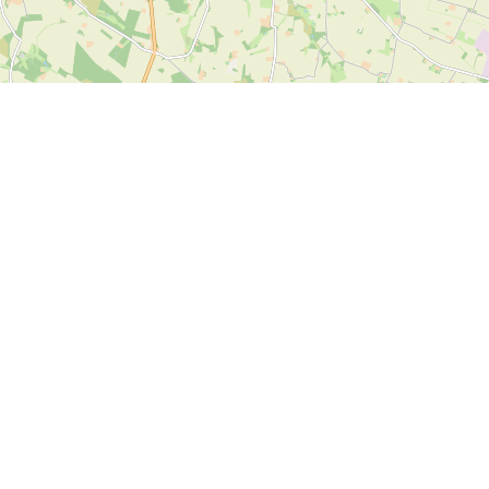
Leaflet
| ©
OpenStreetMap contributors
Kontakt oss
SPORTI I/S
CVR-nr. 31140439
Bygmarksvej 6
DK-2605 Brøndby
© 2026 SPORTI
Tlf:
+45 20 71 73 84
E-post:
info@sporti.dk