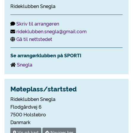
Rideklubben Snegla
Skriv til arrangøren
rideklubben.snegla@gmail.com
Gå til nettstedet
Se arrangørklubben på SPORTI
Snegla
Møteplass/startsted
Rideklubben Snegla
Flodgårdvej 6
7500 Holstebro
Danmark
Vis på kart
Naviger her