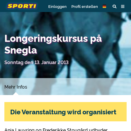
Einloggen
Profil erstellen
Longeringskursus på
Snegla
Sonntag den 13. Januar 2013
Mehr Infos
Die Veranstaltung wird organisiert
Anja Lauvring og Frederikke Stougård udbyder