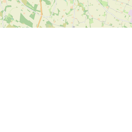
Leaflet
| ©
OpenStreetMap contributors
Kontakt
SPORTI I/S
CVR-Nr. 31140439
Bygmarksvej 6
DK-2605 Brøndby
© 2026 SPORTI
Tel:
+45 20 71 73 84