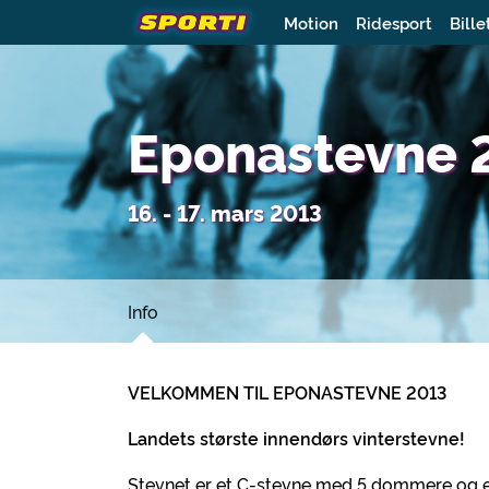
Motion
Ridesport
Bille
Eponastevne 
16. - 17. mars 2013
Info
VELKOMMEN TIL EPONASTEVNE 2013
Landets største innendørs vinterstevne!
Stevnet er et C-stevne med 5 dommere og er 