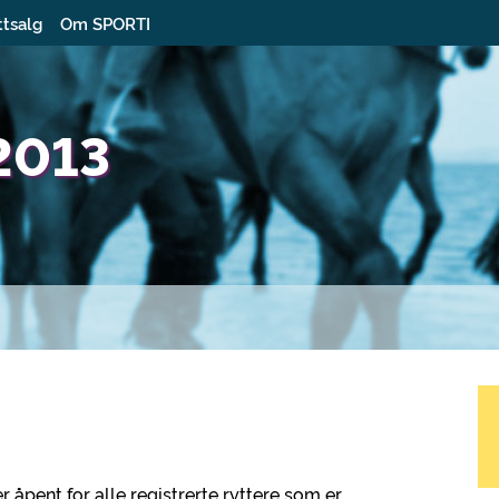
ttsalg
Om SPORTI
2013
åpent for alle registrerte ryttere som er