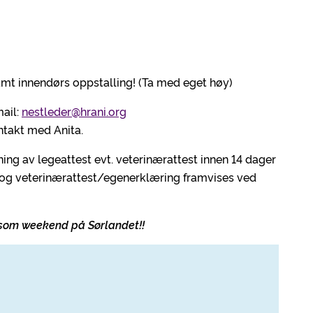
samt innendørs oppstalling! (Ta med eget høy)
mail:
nestleder@hrani.org
ntakt med Anita.
ing av legeattest evt. veterinærattest innen 14 dager
t og veterinærattest/egenerklæring framvises ved
rsom weekend på Sørlandet!!