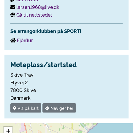
larsen1968@live.dk
Gå til nettstedet
Se arrangørklubben på SPORTI
Fjörður
Møteplass/startsted
Skive Trav
Flyvej 2
7800 Skive
Danmark
Vis på kart
Naviger her
+