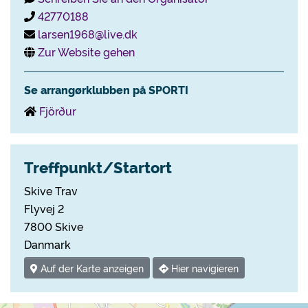
42770188
larsen1968@live.dk
Zur Website gehen
Se arrangørklubben på SPORTI
Fjörður
Treffpunkt/Startort
Skive Trav
Flyvej 2
7800 Skive
Danmark
Auf der Karte anzeigen
Hier navigieren