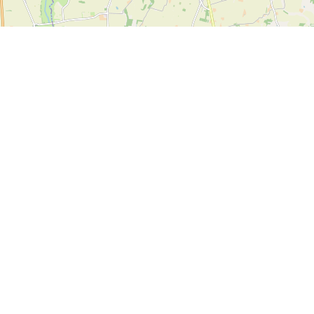
Leaflet
| ©
OpenStreetMap contributors
Kontakt
SPORTI I/S
CVR-Nr. 31140439
Bygmarksvej 6
DK-2605 Brøndby
© 2026 SPORTI
Tel:
+45 20 71 73 84
E-Mail:
info@sporti.dk
Mehr Infos
Rückmeldung