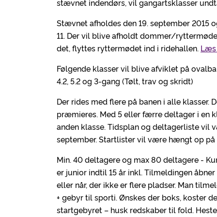
stævnet indendørs, vil gangartsklasser undt
Stævnet afholdes den 19. september 2015 og st
11. Der vil blive afholdt dommer/ryttermøde k
det, flyttes ryttermødet ind i ridehallen.
Læs 
Følgende klasser vil blive afviklet på ovalbane
4.2, 5.2 og 3-gang (Tølt, trav og skridt)
Der rides med flere på banen i alle klasser. D
præmieres. Med 5 eller færre deltager i en k
anden klasse. Tidsplan og deltagerliste vil
september. Startlister vil være hængt op på 
Min. 40 deltagere og max 80 deltagere - Ku
er junior indtil 15 år inkl. Tilmeldingen åbne
eller når, der ikke er flere pladser. Man til
+ gebyr til sporti. Ønskes der boks, koster de
startgebyret – husk redskaber til fold. Hest