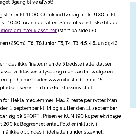
aget 3gang blive aflyst!
arter kl. 11:00. Check ind lørdag fra kl. 9.30 til kl.
l. 10:40 foran ridehallen. Såfremt vejret ikke tillader
mere om hver klasse her
(start på side 59).
n (250m): T8, T8Junior, T5, T4, T3, 4.5, 4.5Junior, 4.3,
er rides ikke finaler, men de 5 bedste i alle klasser
lasse, vil klassen aflyses og man kan frit vælge en
 være på hjemmesiden www.nihekla.dk fra d. 15.
pladsen senest en time før klassens start.
n for Hekla medlemmer! Max 2 heste per rytter. Man
r den 1. september kl. 14 og slutter den 11. september
melder sig på SPORTI. Prisen er KUN 190 kr. per ekvipage
t 200 kr. Begrænset antal. Fold er inklusiv i
e må ikke opbindes i ridehallen under stævnet.