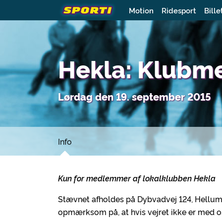
Motion
Ridesport
Bille
Hekla: Klubm
Lørdag den 19. september 2015
Info
Kun for medlemmer af lokalklubben Hekla
Stævnet afholdes på Dybvadvej 124, Hellum,
opmærksom på, at hvis vejret ikke er med os, 