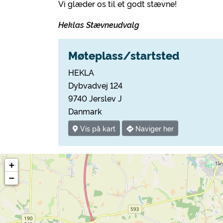
Vi glæder os til et godt stævne!
Heklas Stævneudvalg
Møteplass/startsted
HEKLA
Dybvadvej 124
9740 Jerslev J
Danmark
Vis på kart
Naviger her
+
−