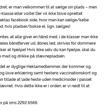
dret, er man velkommen til at sælge sin plads – men
klasse eller volte! Der vil ikke blive oprettet
å Heklas facebook side, hvor man kan sælge/købe
, hvis pladser/bokse el. lign. sælges!
tes, at alle giver en hånd med, i de klasser man ikke
, deles båndfarver ud, åbnes led, skrives for dommere
ker at hjælpe! Hvis ikke selv du kan hjælpe, skal du
be mad og drikke på stævnepladsen.
da det er dygtige Heklamedlemmer, der kommer og
og love erklæring samt hestens vaccinationskort og
 tillade at lade heste uden medicinsider i passet
ævnet. Hvis dette ikke er i orden, er vi nødt til at
es på sms 2292 6566.