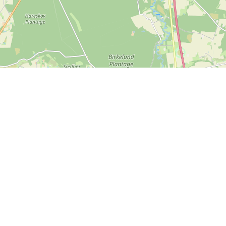
Leaflet
| ©
OpenStreetMap contributors
Kontakt oss
SPORTI I/S
CVR-nr. 31140439
Bygmarksvej 6
DK-2605 Brøndby
© 2026 SPORTI
Tlf:
+45 20 71 73 84
E-post:
info@sporti.dk
Mer informasjon
Tilbakemeldinger
Vilkår og betingelser
Er det noe vi kan forbedre hos
Personvernerklæring
SPORTI?
Hjelpesenter
Send din tilbakemelding