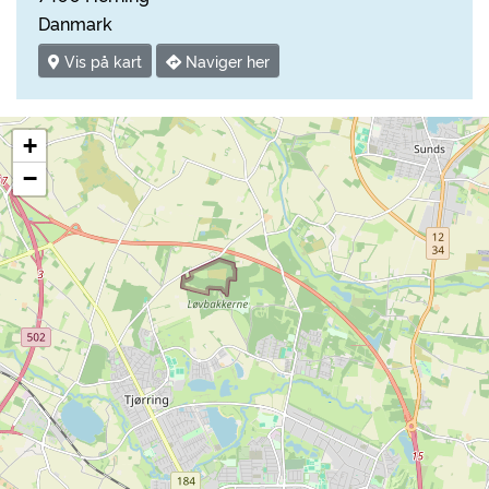
Danmark
Vis på kart
Naviger her
+
−