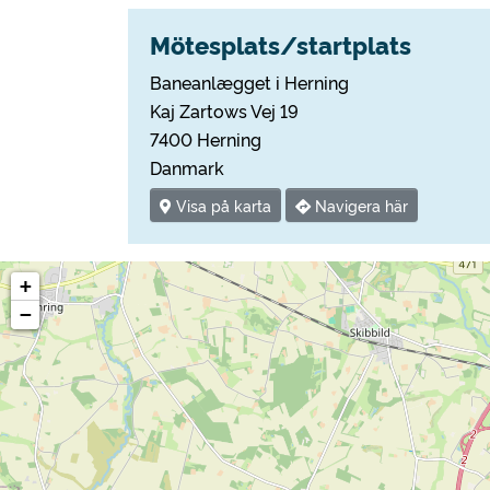
Mötesplats/startplats
Baneanlægget i Herning
Kaj Zartows Vej 19
7400 Herning
Danmark
Visa på karta
Navigera här
+
−