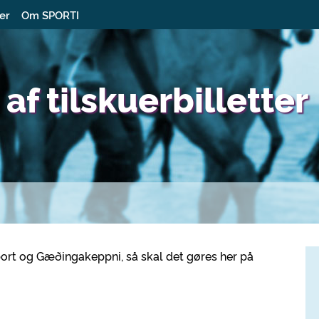
ter
Om SPORTI
f tilskuerbilletter
Sport og Gæðingakeppni, så skal det gøres her på