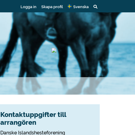
Logga in
Skapa profil
Svenska
Kontaktuppgifter till
arrangören
Danske Islandshesteforening