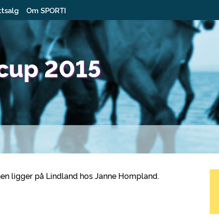
ttsalg
Om SPORTI
rcup 2015
Banen ligger på Lindland hos Janne Hompland.