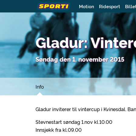
Motion
Ridesport
Bille
Gladur: Vinte
Søndag den 1. november 2015
Info
Gladur inviterer til vintercup i Kvinesdal. 
Stevnestart søndag 1.nov kl.10.00
Innsjekk fra kl.09.00