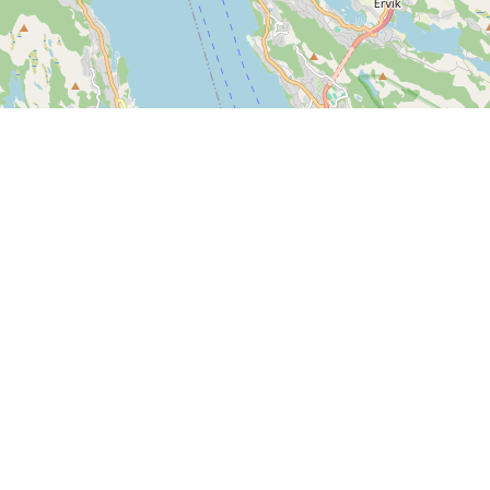
Kontakt oss
SPORTI I/S
CVR-nr. 31140439
Bygmarksvej 6
DK-2605 Brøndby