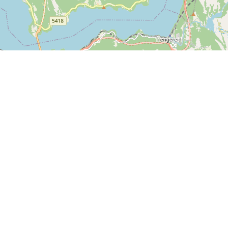
Leaflet
| ©
OpenStreetMap contributors