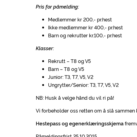
Pris for påmelding:
Medlemmer kr 200,- pr.hest
Ikke medlemmer kr 400,- pr.hest
Barn og rekrutter kr.100,- pr.hest
Klasser:
Rekrutt – T8 og V5
Barn – T8 og V5
Junior: T3, T7, V5, V2
Ungrytter/Senior: T3, T7, V5, V2
NB: Husk å velge hånd du vil ri på!
Vi forbeholder oss retten om å slå sammen k
Hestepass og egenerklæringsskjema
fremv
Påmeldingsfrist 25.10.2015.