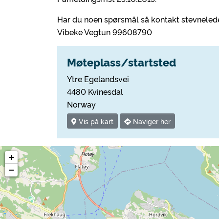
Har du noen spørsmål så kontakt stevnelede
Vibeke Vegtun 99608790
Møteplass/startsted
Ytre Egelandsvei
4480 Kvinesdal
Norway
Vis på kart
Naviger her
+
−