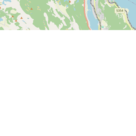
Mer informasjon
Tilbakemeldinger
Vilkår og betingelser
Er det noe vi kan forbedre
Personvernerklæring
hos SPORTI?
Hjelpesenter
Send din tilbakemelding