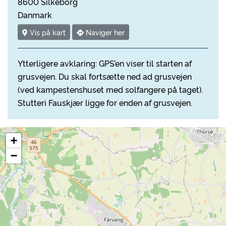
8600 Silkeborg
Danmark
Vis på kart
Naviger her
Ytterligere avklaring: GPS’en viser til starten af
grusvejen. Du skal fortsætte ned ad grusvejen
(ved kampestenshuset med solfangere på taget).
Stutteri Fauskjær ligge for enden af grusvejen.
+
−