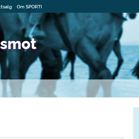
ttsalg
Om SPORTI
dsmot