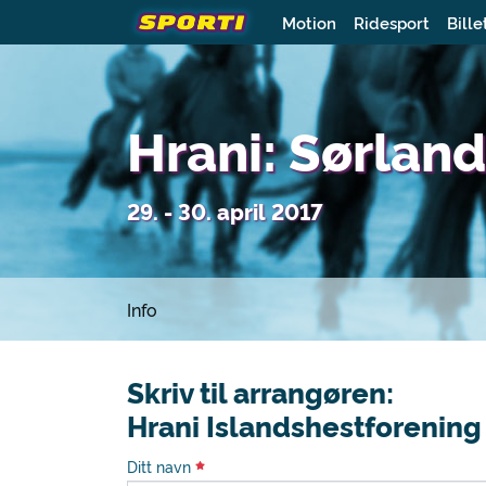
Motion
Ridesport
Bille
Hrani: Sørlan
29. - 30. april 2017
Info
Skriv til arrangøren:
Hrani Islandshestforening
Ditt navn