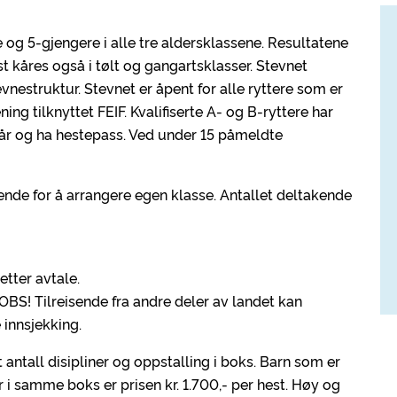
og 5-gjengere i alle tre aldersklassene. Resultatene
st kåres også i tølt og gangartsklasser. Stevnet
vnestruktur. Stevnet er åpent for alle ryttere som er
ng tilknyttet FEIF. Kvalifiserte A- og B-ryttere har
år og ha hestepass. Ved under 15 påmeldte
nde for å arrangere egen klasse. Antallet deltakende
etter avtale.
. OBS! Tilreisende fra andre deler av landet kan
 innsjekking.
itt antall disipliner og oppstalling i boks. Barn som er
 i samme boks er prisen kr. 1.700,- per hest. Høy og