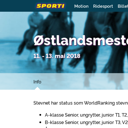
Motion
Ridesport
Bille
Østlandsmest
11. - 13. mai 2018
Info
Stevnet har status som WorldRanking stevne. 
A-klasse Senior, ungrytter, junior T1, T2, 
B-klasse Senior, ungrytter, junior T3, V2,