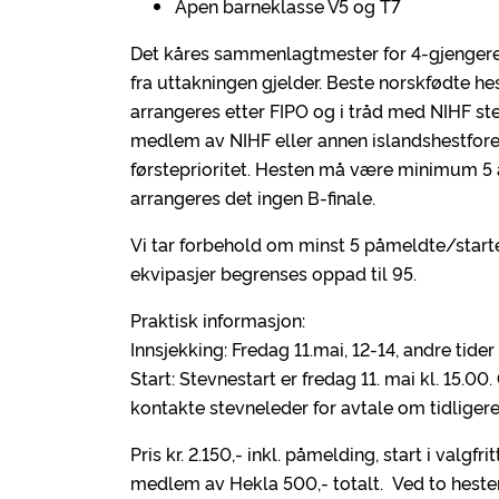
Åpen barneklasse V5 og T7
Det kåres sammenlagtmester for 4-gjengere 
fra uttakningen gjelder. Beste norskfødte he
arrangeres etter FIPO og i tråd med NIHF ste
medlem av NIHF eller annen islandshestforeni
førsteprioritet. Hesten må være minimum 5 
arrangeres det ingen B-finale.
Vi tar forbehold om minst 5 påmeldte/starte
ekvipasjer begrenses oppad til 95.
Praktisk informasjon:
Innsjekking: Fredag 11.mai, 12-14, andre tider 
Start: Stevnestart er fredag 11. mai kl. 15.00
kontakte stevneleder for avtale om tidligere
Pris kr. 2.150,- inkl. påmelding, start i valgfr
medlem av Hekla 500,- totalt. Ved to hester