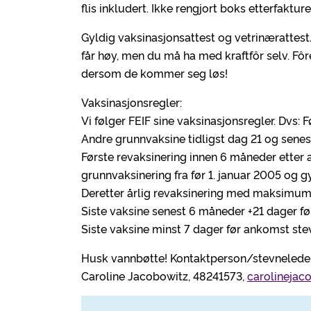
flis inkludert. Ikke rengjort boks etterfakture
Gyldig vaksinasjonsattest og vetrinærattes
får høy, men du må ha med kraftfôr selv. Fôr
dersom de kommer seg løs!
Vaksinasjonsregler:
Vi følger FEIF sine vaksinasjonsregler. Dvs: 
Andre grunnvaksine tidligst dag 21 og senes
Første revaksinering innen 6 måneder etter 
grunnvaksinering fra før 1. januar 2005 og g
Deretter årlig revaksinering med maksimu
Siste vaksine senest 6 måneder +21 dager fø
Siste vaksine minst 7 dager før ankomst ste
Husk vannbøtte! Kontaktperson/stevneleder
Caroline Jacobowitz, 48241573,
carolineja