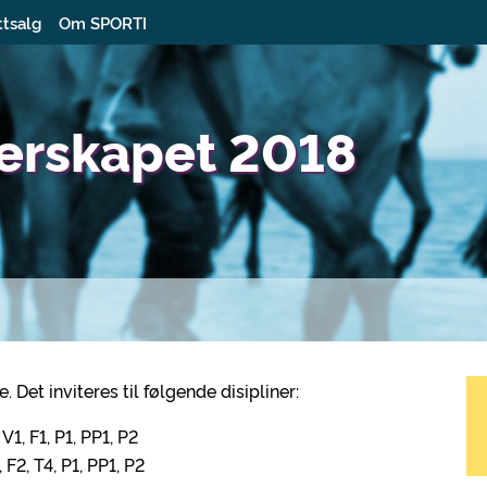
ttsalg
Om SPORTI
erskapet 2018
Det inviteres til følgende disipliner:
V1, F1, P1, PP1, P2
 F2, T4, P1, PP1, P2