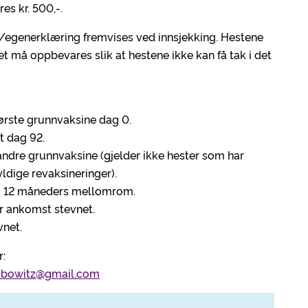
res kr. 500,-.
t/egenerklæring fremvises ved innsjekking. Hestene
et må oppbevares slik at hestene ikke kan få tak i det
Første grunnvaksine dag 0.
t dag 92.
andre grunnvaksine (gjelder ikke hester som har
yldige revaksineringer).
m 12 måneders mellomrom.
r ankomst stevnet.
vnet.
:
cobowitz@gmail.com