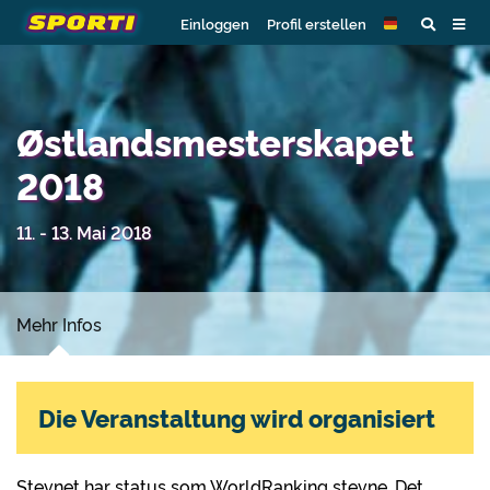
Einloggen
Profil erstellen
Østlandsmesterskapet
2018
11. - 13. Mai 2018
Mehr Infos
Die Veranstaltung wird organisiert
Stevnet har status som WorldRanking stevne. Det