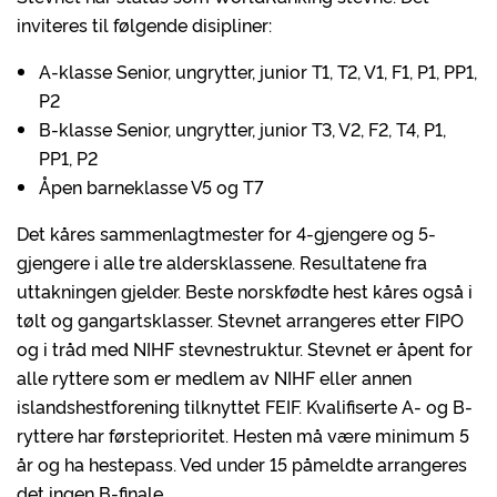
inviteres til følgende disipliner:
A-klasse Senior, ungrytter, junior T1, T2, V1, F1, P1, PP1,
P2
B-klasse Senior, ungrytter, junior T3, V2, F2, T4, P1,
PP1, P2
Åpen barneklasse V5 og T7
Det kåres sammenlagtmester for 4-gjengere og 5-
gjengere i alle tre aldersklassene. Resultatene fra
uttakningen gjelder. Beste norskfødte hest kåres også i
tølt og gangartsklasser. Stevnet arrangeres etter FIPO
og i tråd med NIHF stevnestruktur. Stevnet er åpent for
alle ryttere som er medlem av NIHF eller annen
islandshestforening tilknyttet FEIF. Kvalifiserte A- og B-
ryttere har førsteprioritet. Hesten må være minimum 5
år og ha hestepass. Ved under 15 påmeldte arrangeres
det ingen B-finale.