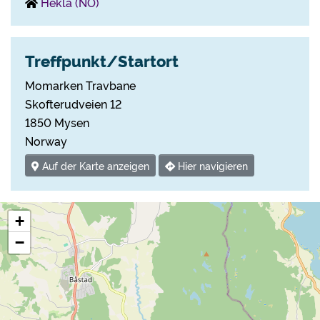
Hekla (NO)
Treffpunkt/Startort
Momarken Travbane
Skofterudveien 12
1850 Mysen
Norway
Auf der Karte anzeigen
Hier navigieren
+
−