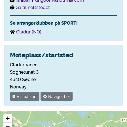
Gå til nettstedet
Se arrangørklubben på SPORTI
Gladur (NO)
Møteplass/startsted
Gladurbanen
Søgnetunet 3
4640 Søgne
Norway
Vis på kart
Naviger her
+
−