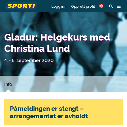
Logg inn
Opprett profil
Gladur: Helgekurs med
Christina Lund
4. - 5. september 2020
Info
Påmeldingen er stengt –
arrangementet er avholdt