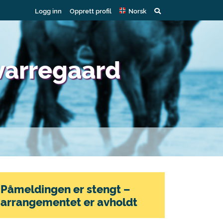
Logg inn
Opprett profil
Norsk
varregaard
Påmeldingen er stengt –
arrangementet er avholdt