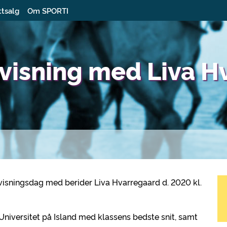
ttsalg
Om SPORTI
rvisning med Liva H
visningsdag med berider Liva Hvarregaard d. 2020 kl.
Universitet på Island med klassens bedste snit, samt