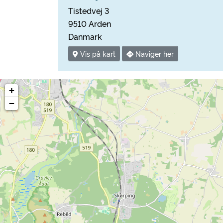
Tistedvej 3
9510 Arden
Danmark
Vis på kart
Naviger her
+
−