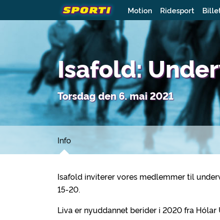
Motion
Ridesport
Bille
Isafold: Unde
Torsdag den 6. mai 2021
Info
Isafold inviterer vores medlemmer til under
15-20.
Liva er nyuddannet berider i 2020 fra Hólar 