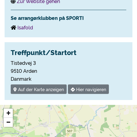
Zur Website gehen
Se arrangørklubben på SPORTI
Isafold
Treffpunkt/Startort
Tistedvej 3
9510 Arden
Danmark
Auf der Karte anzeigen
Hier navigieren
+
−