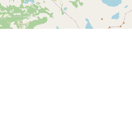
Leaflet
| ©
OpenStreetMap contributors
Kontakt oss
SPORTI I/S
CVR-nr. 31140439
Bygmarksvej 6
DK-2605 Brøndby