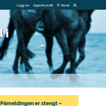
Logg inn
Opprett profil
Norsk
 i
Påmeldingen er stengt –