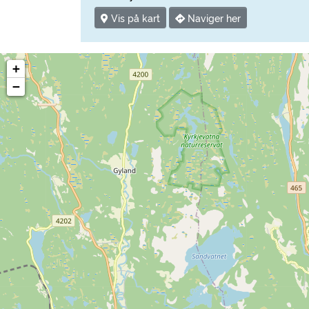
Vis på kart
Naviger her
+
−