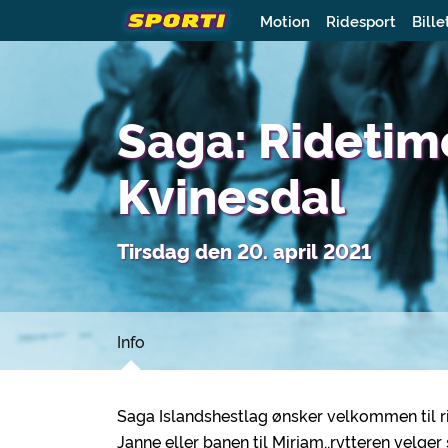
Motion
Ridesport
Bille
Saga: Ridetim
Kvinesdal
Tirsdag den 20. april 2021
Info
Saga Islandshestlag ønsker velkommen til r
Janne eller banen til Mirjam,,rytteren velger