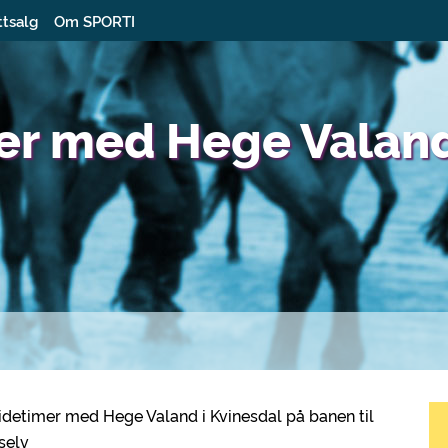
ttsalg
Om SPORTI
er med Hege Valand
idetimer med Hege Valand i Kvinesdal på banen til
 selv