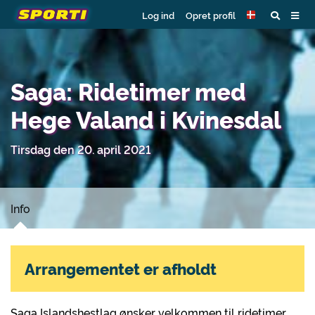
Log ind
Opret profil
Saga: Ridetimer med
Hege Valand i Kvinesdal
Tirsdag den 20. april 2021
Info
Arrangementet er afholdt
Saga Islandshestlag ønsker velkommen til ridetimer