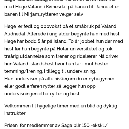
med Hege Valand i Kvinesdal på banen til Janne eller
banen til Mirjam,,rytteren velger selv
Hege er født og oppvokst på et småbruk på Valand i
Audnedal. Allerede i ung alder begynte hun med hest.
Hege har bodd 5 år på Island. To år jobbet hun der med
hest før hun begynte på Holar universitetet og tok
treårig utdannelse som trener og ridelærer. Nå driver
hun Valand islandshest hvor hun tar i mot hester i
temming/trening, i tillegg til undervisning.
Hun underviser på alle nivåer,om du er nybegynner
eller godt erfaren rytter så legger hun opp
undervisningen etter rytter og hest
Velkommen til hygelige timer med en blid og dyktig
instruktør
Prisen for medlemmer av Saga blir 150,-ekskl./