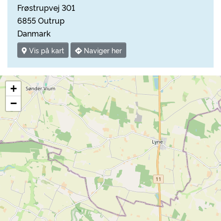
Frøstrupvej 301
6855 Outrup
Danmark
Vis på kart
Naviger her
+
−