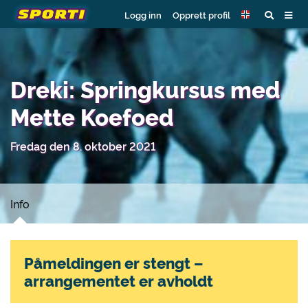
Logg inn
Opprett profil
Dreki: Springkursus med
Mette Koefoed
Fredag den 8. oktober 2021
Info
Påmeldingen er stengt –
arrangementet er avholdt