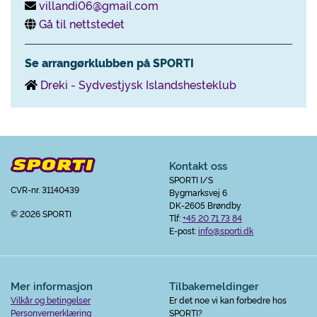
villandi06@gmail.com
Gå til nettstedet
Se arrangørklubben på SPORTI
Dreki - Sydvestjysk Islandshesteklub
Kontakt oss
SPORTI I/S
CVR-nr. 31140439
Bygmarksvej 6
DK-2605 Brøndby
© 2026 SPORTI
Tlf:
+45 20 71 73 84
E-post:
info@sporti.dk
Mer informasjon
Tilbakemeldinger
Vilkår og betingelser
Er det noe vi kan forbedre hos
Personvernerklæring
SPORTI?