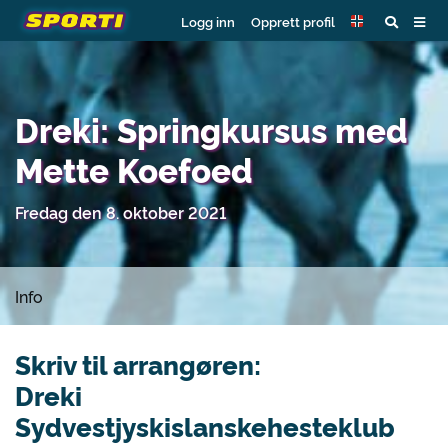
Logg inn
Opprett profil
Dreki: Springkursus med
Mette Koefoed
Fredag den 8. oktober 2021
Info
Skriv til arrangøren:
Dreki
Sydvestjyskislanskehesteklub