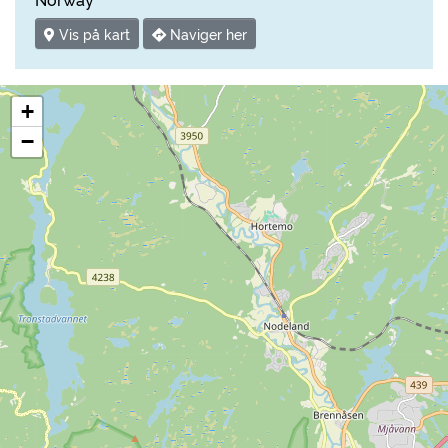
Vis på kart
Naviger her
+
−