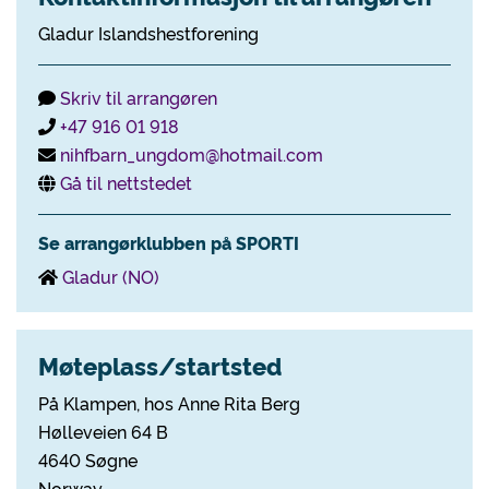
Gladur Islandshestforening
Skriv til arrangøren
+47 916 01 918
nihfbarn_ungdom@hotmail.com
Gå til nettstedet
Se arrangørklubben på SPORTI
Gladur (NO)
Møteplass/startsted
På Klampen, hos Anne Rita Berg
Hølleveien 64 B
4640 Søgne
Norway