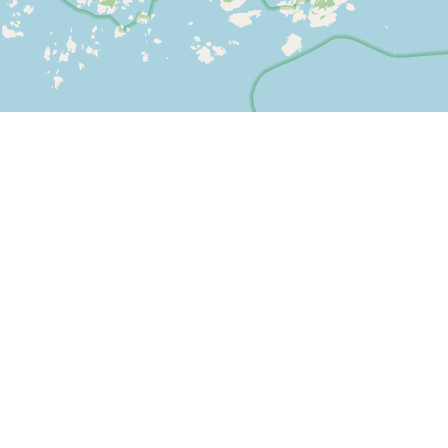
Leaflet
| ©
OpenStreetMap contributors
Kontakt oss
SPORTI I/S
CVR-nr. 31140439
Bygmarksvej 6