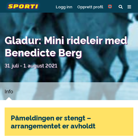
Logg inn
Opprett profil
Gladur: Mini rideleir med
Benedicte Berg
31. juli - 1. august 2021
Info
Påmeldingen er stengt –
arrangementet er avholdt