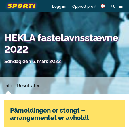
Logg inn
Opprett profil
HEKLA fastelavnsstævne
2022
Søndag den 6. mars 2022
Info
Resultater
Påmeldingen er stengt –
arrangementet er avholdt