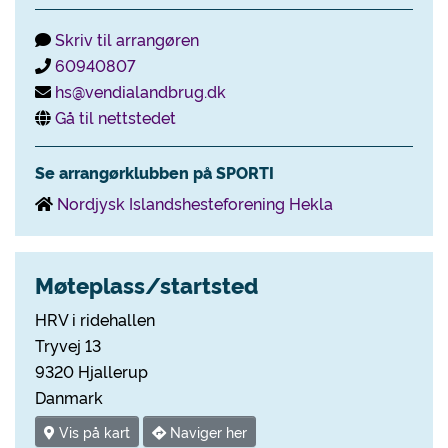
Skriv til arrangøren
60940807
hs@vendialandbrug.dk
Gå til nettstedet
Se arrangørklubben på SPORTI
Nordjysk Islandshesteforening Hekla
Møteplass/startsted
HRV i ridehallen
Tryvej 13
9320 Hjallerup
Danmark
Vis på kart
Naviger her