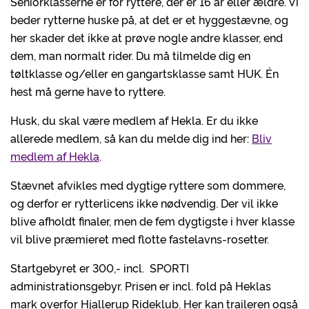
Seniorklasserne er for ryttere, der er 16 år eller ældre. Vi
beder rytterne huske på, at det er et hyggestævne, og
her skader det ikke at prøve nogle andre klasser, end
dem, man normalt rider. Du må tilmelde dig en
tøltklasse og/eller en gangartsklasse samt HUK. Én
hest må gerne have to ryttere.
Husk, du skal være medlem af Hekla. Er du ikke
allerede medlem, så kan du melde dig ind her:
Bliv
medlem af Hekla
.
Stævnet afvikles med dygtige ryttere som dommere,
og derfor er rytterlicens ikke nødvendig. Der vil ikke
blive afholdt finaler, men de fem dygtigste i hver klasse
vil blive præmieret med flotte fastelavns-rosetter.
Startgebyret er 300,- incl. SPORTI
administrationsgebyr. Prisen er incl. fold på Heklas
mark overfor Hjallerup Rideklub. Her kan traileren også