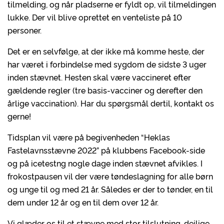
tilmelding, og når pladserne er fyldt op, vil tilmeldingen
lukke. Der vil blive oprettet en venteliste på 10
personer.
Det er en selvfølge, at der ikke må komme heste, der
har været i forbindelse med sygdom de sidste 3 uger
inden stævnet. Hesten skal være vaccineret efter
gældende regler (tre basis-vacciner og derefter den
årlige vaccination). Har du spørgsmål dertil, kontakt os
gerne!
Tidsplan vil være på begivenheden “Heklas
Fastelavnsstævne 2022” på klubbens Facebook-side
og på icetestng nogle dage inden stævnet afvikles. I
frokostpausen vil der være tøndeslagning for alle børn
og unge til og med 21 år. Således er der to tønder, en til
dem under 12 år og en til dem over 12 år.
Vi glæder os til et stævne med stor tilslutning, dejlige