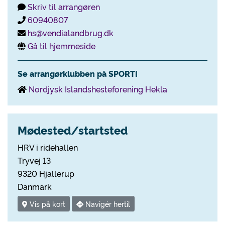
Skriv til arrangøren
60940807
hs@vendialandbrug.dk
Gå til hjemmeside
Se arrangørklubben på SPORTI
Nordjysk Islandshesteforening Hekla
Mødested/startsted
HRV i ridehallen
Tryvej 13
9320 Hjallerup
Danmark
Vis på kort
Navigér hertil