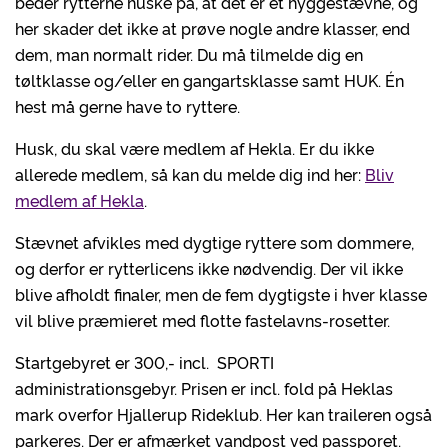
beder rytterne huske på, at det er et hyggestævne, og
her skader det ikke at prøve nogle andre klasser, end
dem, man normalt rider. Du må tilmelde dig en
tøltklasse og/eller en gangartsklasse samt HUK. Én
hest må gerne have to ryttere.
Husk, du skal være medlem af Hekla. Er du ikke
allerede medlem, så kan du melde dig ind her:
Bliv
medlem af Hekla
.
Stævnet afvikles med dygtige ryttere som dommere,
og derfor er rytterlicens ikke nødvendig. Der vil ikke
blive afholdt finaler, men de fem dygtigste i hver klasse
vil blive præmieret med flotte fastelavns-rosetter.
Startgebyret er 300,- incl. SPORTI
administrationsgebyr. Prisen er incl. fold på Heklas
mark overfor Hjallerup Rideklub. Her kan traileren også
parkeres. Der er afmærket vandpost ved passporet.