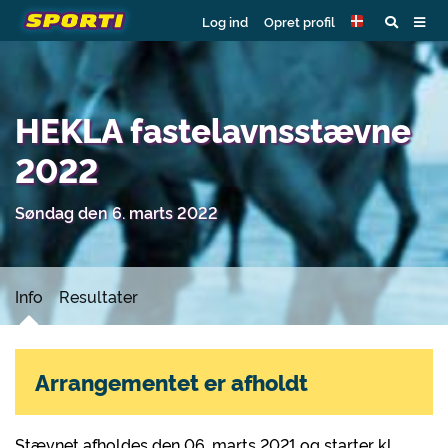
Log ind
Opret profil
HEKLA fastelavnsstævne
2022
Søndag den 6. marts 2022
Info
Resultater
Arrangementet er afholdt
Stævnet afholdes den 06. marts 2021 og starter kl.