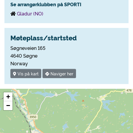
Se arrangørklubben på SPORTI
Gladur (NO)
Møteplass/startsted
Søgneveien 165
4640 Søgne
Norway
Vis på kart
Naviger her
+
−