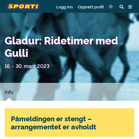
Logg inn
Opprett profil
Gladur: Ridetimer med
Gulli
16. - 30. mars 2023
Info
Påmeldingen er stengt –
arrangementet er avholdt