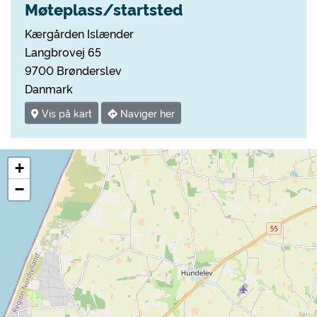
Møteplass/startsted
Kærgården Islænder
Langbrovej 65
9700 Brønderslev
Danmark
Vis på kart
Naviger her
+
−