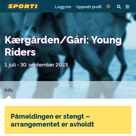
Logg inn
Opprett profil
Kærgården/Gári: Young
Riders
1. juli - 30. september 2023
Info
Påmeldingen er stengt –
arrangementet er avholdt