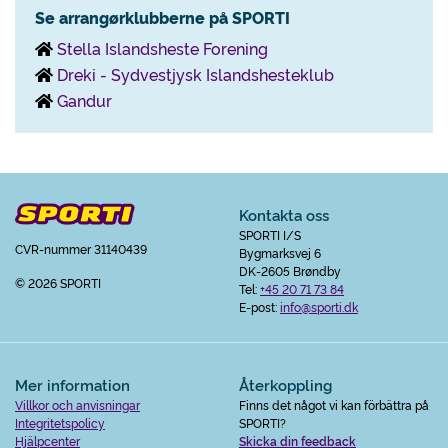
Se arrangørklubberne på SPORTI
Stella Islandsheste Forening
Dreki - Sydvestjysk Islandshesteklub
Gandur
Kontakta oss
SPORTI I/S
CVR-nummer 31140439
Bygmarksvej 6
DK-2605 Brøndby
© 2026 SPORTI
Tel:
+45 20 71 73 84
E-post:
info@sporti.dk
Mer information
Återkoppling
Villkor och anvisningar
Finns det något vi kan förbättra på
Integritetspolicy
SPORTI?
Hjälpcenter
Skicka din feedback