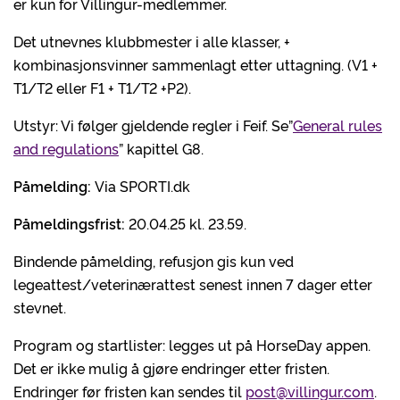
er kun for Villingur-medlemmer.
Det utnevnes klubbmester i alle klasser, +
kombinasjonsvinner sammenlagt etter uttagning. (V1 +
T1/T2 eller F1 + T1/T2 +P2).
Utstyr: Vi følger gjeldende regler i Feif. Se”
General rules
and regulations
” kapittel G8.
Påmelding:
Via SPORTI.dk
Påmeldingsfrist:
20.04.25 kl. 23.59.
Bindende påmelding, refusjon gis kun ved
legeattest/veterinærattest senest innen 7 dager etter
stevnet.
Program og startlister: legges ut på HorseDay appen.
Det er ikke mulig å gjøre endringer etter fristen.
Endringer før fristen kan sendes til
post@villingur.com
.