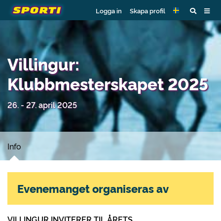
Logga in
Skapa profil
Villingur:
Klubbmesterskapet 2025
26. - 27. april 2025
Info
Evenemanget organiseras av
VILLINGUR INVITERER TIL ÅRETS