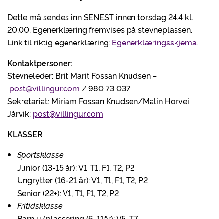
Dette må sendes inn SENEST innen torsdag 24.4 kl.
20.00. Egenerklæring fremvises på stevneplassen.
Link til riktig egenerklæring:
Egenerklæringsskjema
.
Kontaktpersoner:
Stevneleder: Brit Marit Fossan Knudsen –
post@villingur.com
/ 980 73 037
Sekretariat: Miriam Fossan Knudsen/Malin Horvei
Jårvik:
post@villingur.com
KLASSER
Sportsklasse
Junior (13-15 år): V1, T1, F1, T2, P2
Ungrytter (16-21 år): V1, T1, F1, T2, P2
Senior (22+): V1, T1, F1, T2, P2
Fritidsklasse
Barn u/plassering (6-11år): V5, T7