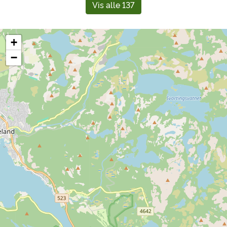
Vis alle 137
+
−