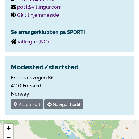
post@villingur.com
Gå til hjemmeside
Se arrangørklubben på SPORTI
Villingur (NO)
Mødested/startsted
Espedalsvegen 85
4110 Forsand
Norway
Vis på kort
Navigér hertil
+
−