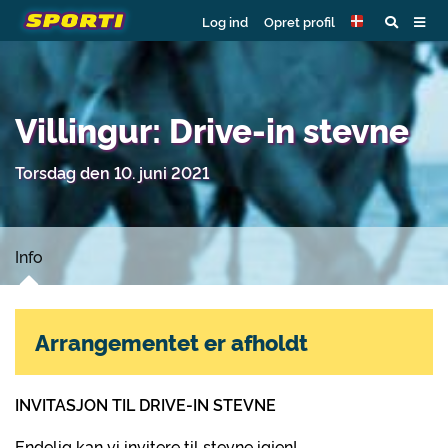
Log ind
Opret profil
Villingur: Drive-in stevne
Torsdag den 10. juni 2021
Info
Arrangementet er afholdt
INVITASJON TIL DRIVE-IN STEVNE
Endelig kan vi invitere til stevne igjen!