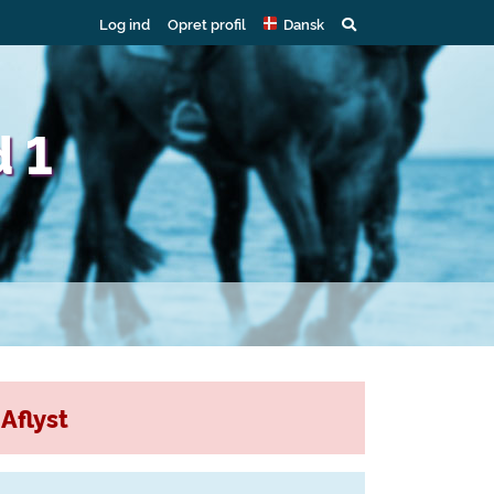
Log ind
Opret profil
Dansk
d 1
Aflyst