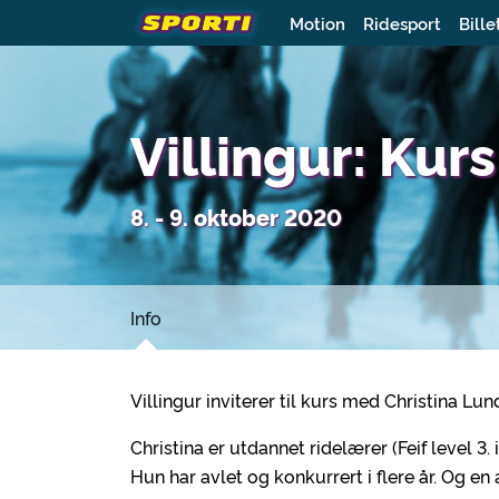
Motion
Ridesport
Bille
Villingur: Kur
8. - 9. oktober 2020
Info
Villingur inviterer til kurs med Christina L
Christina er utdannet ridelærer (Feif level 3. 
Hun har avlet og konkurrert i flere år. Og en a