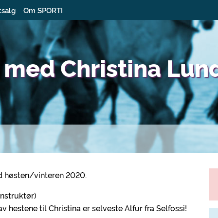
tsalg
Om SPORTI
s med Christina Lun
und høsten/vinteren 2020.
instruktør)
v hestene til Christina er selveste Alfur fra Selfossi!