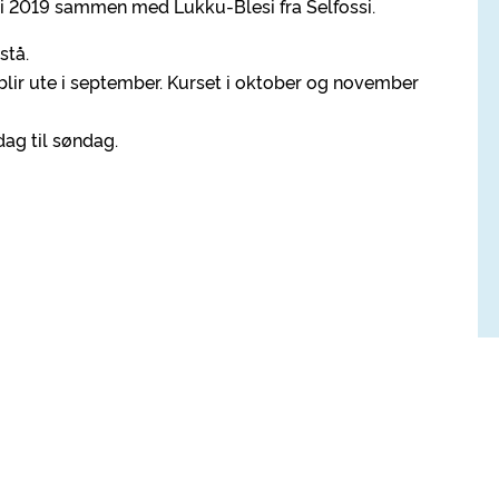
in i 2019 sammen med Lukku-Blesi fra Selfossi.
stå.
blir ute i september. Kurset i oktober og november
dag til søndag.