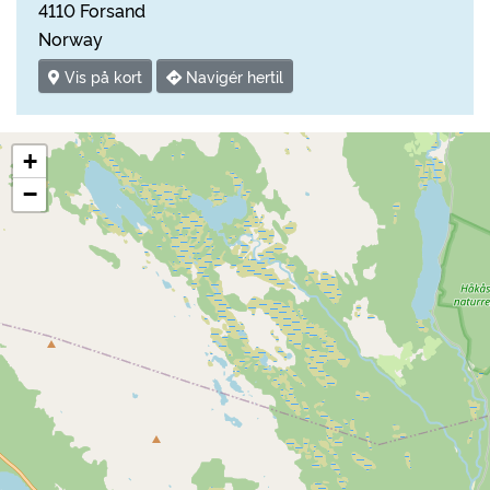
4110 Forsand
Norway
Vis på kort
Navigér hertil
+
−