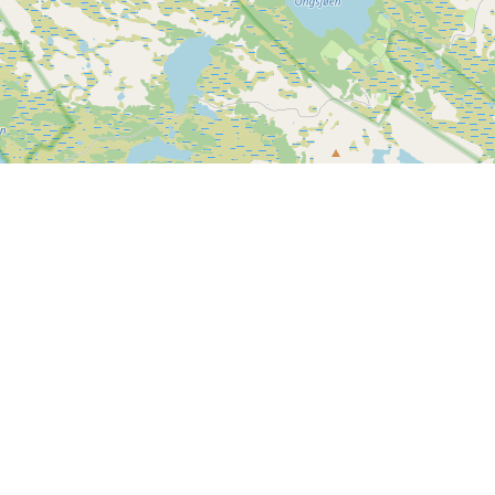
Leaflet
| ©
OpenStreetMap contributors
Kontakt os
SPORTI I/S
CVR nr. 31140439
Bygmarksvej 6
DK-2605 Brøndby
© 2026 SPORTI
Tlf:
(+45) 20 71 73 84
Email:
info@sporti.dk
Info
Feedback
Handelsbetingelser
Er der noget vi kan forbedre på
Persondatapolitik
SPORTI?