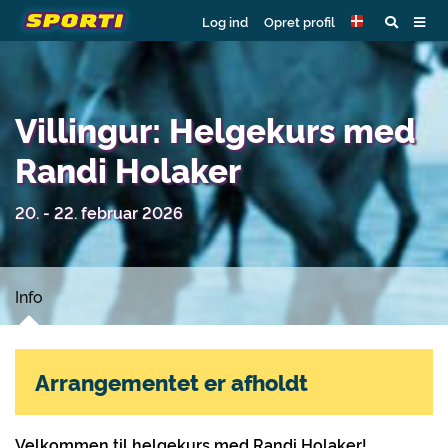
Log ind
Opret profil
Villingur: Helgekurs med
Randi Holaker
20. - 22. februar 2026
Info
Arrangementet er afholdt
Velkommen til helgekurs med Randi Holaker!