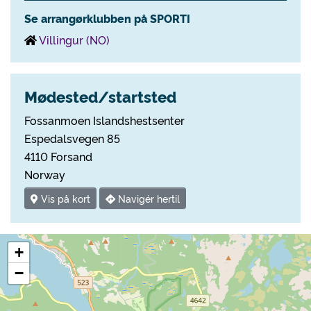
Se arrangørklubben på SPORTI
Villingur (NO)
Mødested/startsted
Fossanmoen Islandshestsenter
Espedalsvegen 85
4110 Forsand
Norway
Vis på kort
Navigér hertil
+
−