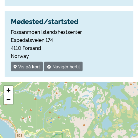
Mødested/startsted
Fossanmoen Islandshestsenter
Espedalsveien 174
4110 Forsand
Norway
Vis på kort
Navigér hertil
+
−