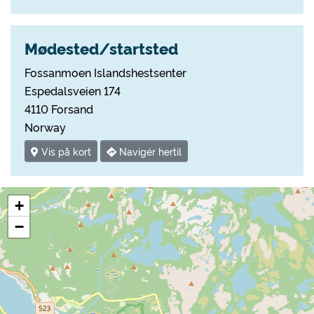
Mødested/startsted
Fossanmoen Islandshestsenter
Espedalsveien 174
4110 Forsand
Norway
Vis på kort
Navigér hertil
+
−