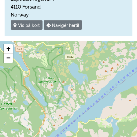
4110 Forsand
Norway
Vis på kort
Navigér hertil
+
−