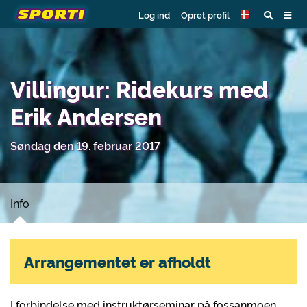
Log ind
Opret profil
Villingur: Ridekurs med
Erik Andersen
Søndag den 19. februar 2017
Info
Arrangementet er afholdt
I forbindelse med instruktørseminar på fossanmoen