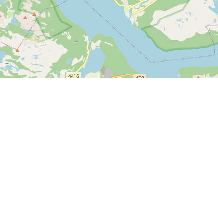
Leaflet
| ©
OpenStreetMap contributors