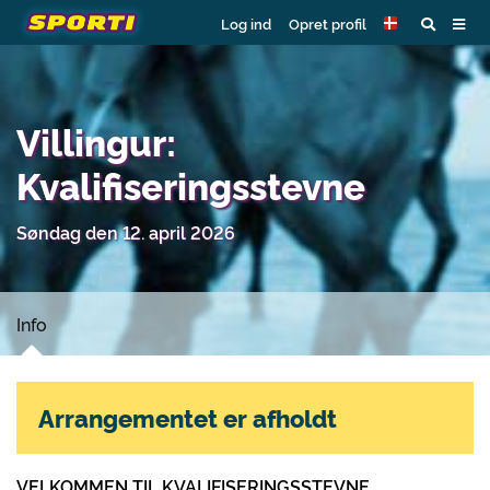
Log ind
Opret profil
Villingur:
Kvalifiseringsstevne
Søndag den 12. april 2026
Info
Arrangementet er afholdt
VELKOMMEN TIL KVALIFISERINGSSTEVNE