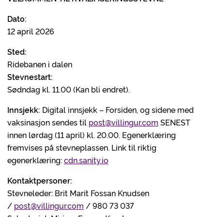
Dato:
12 april 2026
Sted:
Ridebanen i dalen
Stevnestart:
Sødndag kl. 11.00 (Kan bli endret).
Innsjekk:
Digital innsjekk – Forsiden, og sidene med
vaksinasjon sendes til
post@villingur.com
SENEST
innen lørdag (11 april) kl. 20.00. Egenerklæring
fremvises på stevneplassen. Link til riktig
egenerklæring:
cdn.sanity.io
Kontaktpersoner:
Stevneleder: Brit Marit Fossan Knudsen
/
post@villingur.com
/ 980 73 037