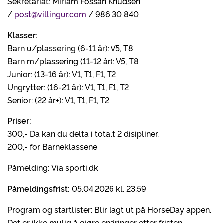
Sekretariat: Miriam Fossan Knudsen
/
post@villingur.com
/ 986 30 840
Klasser:
Barn u/plassering (6-11 år): V5, T8
Barn m/plassering (11-12 år): V5, T8
Junior: (13-16 år): V1, T1, F1, T2
Ungrytter: (16-21 år): V1, T1, F1, T2
Senior: (22 år+): V1, T1, F1, T2
Priser:
300,- Da kan du delta i totalt 2 disipliner.
200,- for Barneklassene
Påmelding: Via sporti.dk
Påmeldingsfrist:
05.04.2026 kl. 23.59
Program og startlister: Blir lagt ut på HorseDay appen.
Det er ikke mulig å gjøre endringer etter fristen.