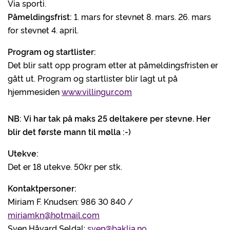
Via sporti.
Påmeldingsfrist:
1. mars for stevnet 8. mars. 26. mars
for stevnet 4. april.
Program og startlister:
Det blir satt opp program etter at påmeldingsfristen er
gått ut. Program og startlister blir lagt ut på
hjemmesiden
www.villingur.com
NB:
Vi har tak på maks 25 deltakere per stevne. Her
blir det første mann til mølla :-)
Utekve:
Det er 18 utekve. 50kr per stk.
Kontaktpersoner:
Miriam F. Knudsen: 986 30 840 /
miriamkn@hotmail.com
Sven Håvard Seldal:
sven@baklia.no