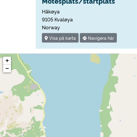
Mötesplats/startplats
Håkøya
9105 Kvaløya
Norway
Visa på karta
Navigera här
+
−