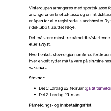
Vintercupen arrangeres med sportsklasse for 
arrangerer en knøtteklasse og en fritidsklas
er åpen for alle registrerte islandshester. R
rideklubb tilsluttet NRyF.
Det må være minst tre påmeldte/startende i 
eller avlyst.
Hvert enkelt stevne gjennomføres fortløpende.
hver enkelt rytter må ta vare på sin/sine h
vaksinert.
Stevner:
Del 1: Lørdag 22. februar (
gå til tilmeld
Del 2: Lørdag 29. mars
Påmeldings- og innbetalingsfrist: