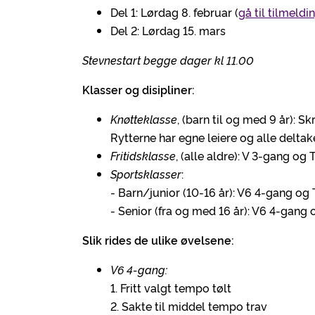
Del 1: Lørdag 8. februar (
gå til tilmeldi
Del 2: Lørdag 15. mars
Stevnestart begge dager kl 11.00
Klasser og disipliner:
Knøtteklasse
, (barn til og med 9 år): S
Rytterne har egne leiere og alle deltak
Fritidsklasse
, (alle aldre): V 3-gang og T
Sportsklasser
:
- Barn/junior (10-16 år): V6 4-gang og T
- Senior (fra og med 16 år): V6 4-gang o
Slik rides de ulike øvelsene:
V6 4-gang:
1. Fritt valgt tempo tølt
2. Sakte til middel tempo trav