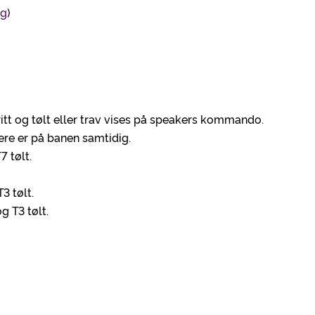
ng
)
kritt og tølt eller trav vises på speakers kommando.
ere er på banen samtidig.
7 tølt.
3 tølt.
g T3 tølt.