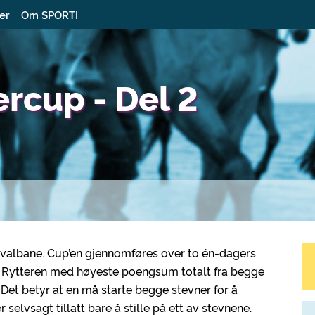
ter
Om SPORTI
ercup - Del 2
 ovalbane. Cup’en gjennomføres over to én-dagers
s. Rytteren med høyeste poengsum totalt fra begge
 Det betyr at en må starte begge stevner for å
elvsagt tillatt bare å stille på ett av stevnene.