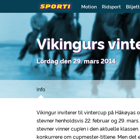
Motion
Ridsport
Biljet
Vikingurs vint
Lördag den 29. mars 2014
Info
Vikingur inviterer til vintercup på Håkøyas
stevner henholdsvis 22. februar og 29. mar
stevner vinner cup’en i den aktuelle klassen.
konkurrere om cupmester-titlene. Men det er s