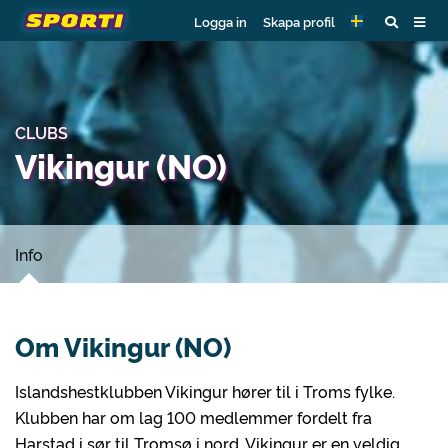
Logga in
Skapa profil
CLUBS
Vikingur (NO)
Info
Om Vikingur (NO)
Islandshestklubben Vikingur hører til i Troms fylke.
Klubben har om lag 100 medlemmer fordelt fra
Harstad i sør til Tromsø i nord. Vikingur er en veldig